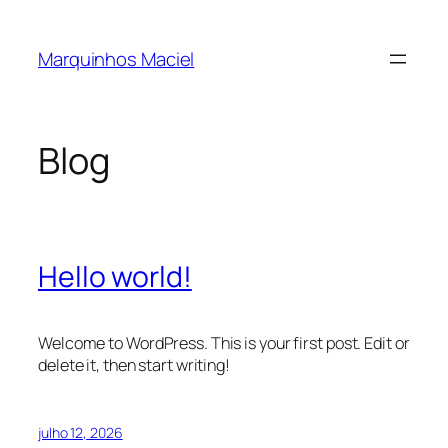
Pular
para
Marquinhos Maciel
o
conteúdo
Blog
Hello world!
Welcome to WordPress. This is your first post. Edit or
delete it, then start writing!
julho 12, 2026