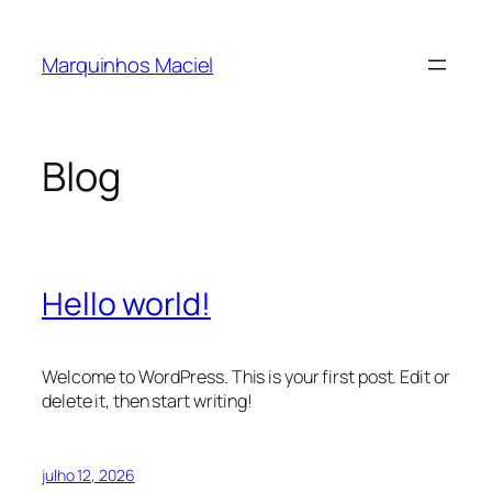
Pular
para
Marquinhos Maciel
o
conteúdo
Blog
Hello world!
Welcome to WordPress. This is your first post. Edit or
delete it, then start writing!
julho 12, 2026