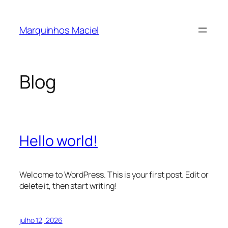
Pular
para
Marquinhos Maciel
o
conteúdo
Blog
Hello world!
Welcome to WordPress. This is your first post. Edit or
delete it, then start writing!
julho 12, 2026