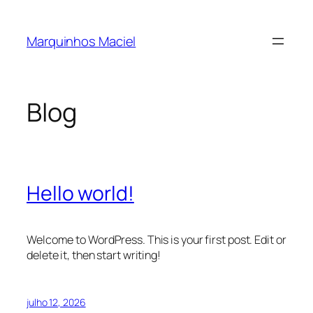
Pular
para
Marquinhos Maciel
o
conteúdo
Blog
Hello world!
Welcome to WordPress. This is your first post. Edit or
delete it, then start writing!
julho 12, 2026