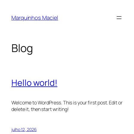
Pular
para
Marquinhos Maciel
o
conteúdo
Blog
Hello world!
Welcome to WordPress. This is your first post. Edit or
delete it, then start writing!
julho 12, 2026