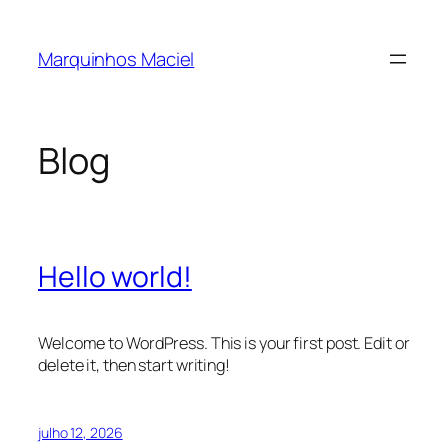
Pular
para
Marquinhos Maciel
o
conteúdo
Blog
Hello world!
Welcome to WordPress. This is your first post. Edit or
delete it, then start writing!
julho 12, 2026